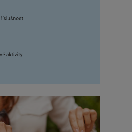
příslušnost
é aktivity