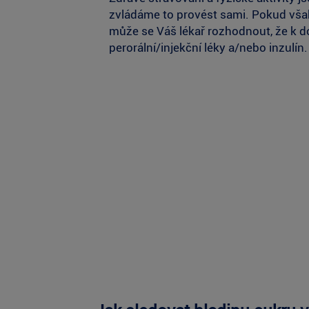
zvládáme to provést sami. Pokud však 
Před provedením změn ve svém cvičebním
může se Váš lékař rozhodnout, že k do
to může mít na hladinu glukózy v krvi,
perorální/injekční léky a/nebo inzulín.
Sledování hladiny cukru v krv
Sledování hladiny cukru v krvi je nejdůl