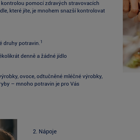
d kontrolou pomocí zdravých stravovacích
dle, které jíte, je mnohem snazší kontrolovat
1
é druhy potravin.
kolikrát denně a žádné jídlo
é výrobky, ovoce, odtučněné mléčné výrobky,
ryby – mnoho potravin je pro Vás
2. Nápoje