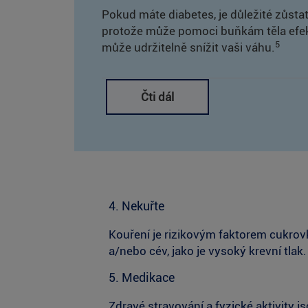
Pokud máte diabetes, je důležité zůstat
protože může pomoci buňkám těla efekti
5
může udržitelně snížit vaši váhu.
Čti dál
Pokud hledáte nápady, jak začlenit poh
Začněte pomalu: Pokud s pohybovou ak
pohybovat. Zkuste například chodit do
organizujte procházky s přáteli a rodin
4. Nekuřte
Potrénujte své srdce: Jakmile budete při
aktivity je užitečný pro kontrolu hladin
Kouření je rizikovým faktorem cukrov
a/nebo cév, jako je vysoký krevní tlak.
Přidejte silový trénink: Pokud můžete, z
5. Medikace
hladinu glukózy v krvi pod kontrolou tí
Udržujte se pružní: Nezapomeňte se pře
Zdravé stravování a fyzické aktivity 