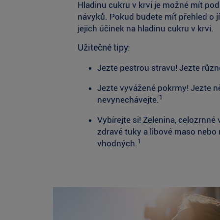
Hladinu cukru v krvi je možné mít po
návyků. Pokud budete mít přehled o jí
jejich účinek na hladinu cukru v krvi.
Užitečné tipy:
Jezte pestrou stravu! Jezte různ
Jezte vyvážené pokrmy! Jezte ně
1
nevynechávejte.
Vybírejte si! Zelenina, celozrnn
zdravé tuky a libové maso nebo 
1
vhodných.