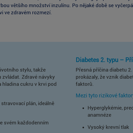
rbou většího množství inzulínu. Po nějaké době se vyčer
rvi ve zdravém rozmezí.
Diabetes 2. typu – Pří
votního stylu, takže
Přesná příčina diabetu 2
u zvládat. Zdravé návyky
prokázaly, že vznik diabe
 hladina cukru v krvi pod
faktorů.
Mezi tyto rizikové faktor
 stravovací plán, ideálně
Hyperglykémie, pre
anamnéze
í ve svém každodenním
Vysoký krevní tlak