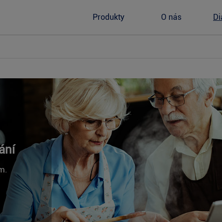
Produkty
O nás
Di
ání
m.