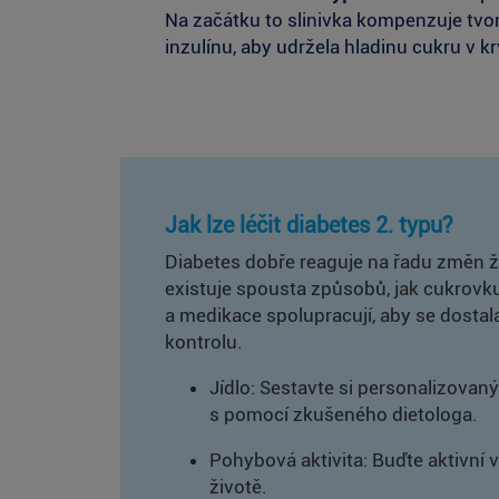
Na začátku to slinivka kompenzuje tvo
inzulínu, aby udržela hladinu cukru v k
Jak lze léčit diabetes 2. typu?
Diabetes dobře reaguje na řadu změn ži
existuje spousta způsobů, jak cukrovk
a medikace spolupracují, aby se dostala
kontrolu.
Jídlo: Sestavte si personalizovaný
s pomocí zkušeného dietologa.
Pohybová aktivita: Buďte aktivn
životě.