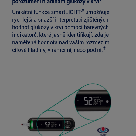
porozumění hladinám glukózy v krvi
®
Unikátní funkce smartLIGHT
umožňuje
rychlejší a snazší interpretaci zjištěných
hodnot glukózy v krvi pomocí barevných
indikátorů, které jasně identifikují, zda je
naměřená hodnota nad vaším rozmezím
†
cílové hladiny, v rámci ní, nebo pod ní.