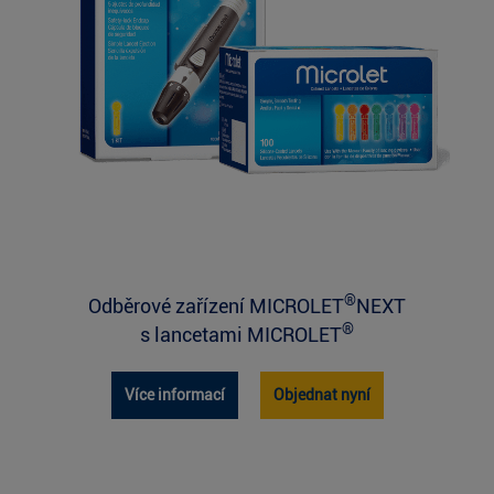
®
Odběrové zařízení MICROLET
NEXT
®
s lancetami MICROLET
Více informací
Objednat nyní