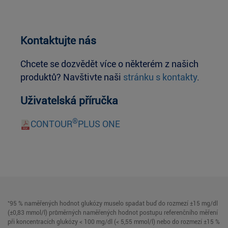
Kontaktujte nás
Chcete se dozvědět více o některém z našich
produktů? Navštivte naši
stránku s kontakty
.
Uživatelská příručka
®
CONTOUR
PLUS ONE
*
95 % naměřených hodnot glukózy muselo spadat buď do rozmezí ±15 mg/dl
(±0,83 mmol/l) průměrných naměřených hodnot postupu referenčního měření
při koncentracích glukózy < 100 mg/dl (< 5,55 mmol/l) nebo do rozmezí ±15 %