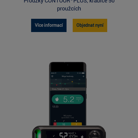
Proužky CONTOUR
PLUS, krabice 50
proužcích
Více informací
Objednat nyní