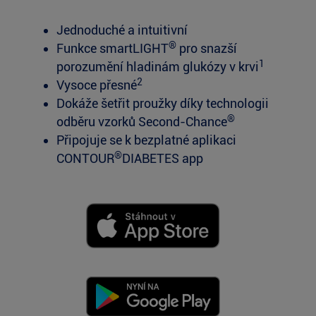
Jednoduché a intuitivní
®
Funkce smartLIGHT
pro snazší
1
porozumění hladinám glukózy v krvi
2
Vysoce přesné
Dokáže šetřit proužky díky technologii
®
odběru vzorků Second-Chance
Připojuje se k bezplatné aplikaci
®
CONTOUR
DIABETES app