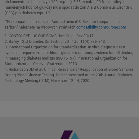
při koncentracích glukózy ≥ 100 mg/dl (≥ 5,55 mmol/l). 99 % jednotlivých
naměřených hodnot glukózy musí spadat do zón A a B Consensus Error Grid
3
(CEG) pro diabetes typu 1.
**
Na kompatibilním zařízení Android nebo iOS. Seznam kompatibilních
zařízení naleznete na webových stránkách
compatibility.contourone.com
®
1. CONTOUR
PLUS ONE BGMS User Guide Rev 09/17.
2. Bailey TS. J Diabetes Sci Technol 2017 Jul;11(4):736-743.
3. International Organization for Standardization. In vitro diagnostic test
systems - requirements for blood-glucose monitoring systems for self-testing
in managing diabetes mellitus (ISO 15197). International Organization for
Standardization, Geneva, Switzerland, 2013.
4. Richardson JM et al. Clinical Relevance of Reapplication of Blood Samples
During Blood Glucose Testing. Poster presented at the 20th Annual Diabetes
Technology Meeting (DTM); November 12-14, 2020.