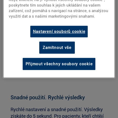
®
Proč zvolit CONTOUR
PLUS
poskytnete tím souhlas k jejich ukládání na vašem
zařízení, což pomáhá s navigací na stránce, s analýzou
ONE?
využití dat a s našimi marketingovými snahami.
Nastavení souborů cookie
Zamítnout vše
Přijmout všechny soubory cookie
Snadné použití. Rychlé výsledky
Rychlé nastavení a snadné použití. Výsledky
získáte do 5 sekund. Pro pacienty, kteří chtějí