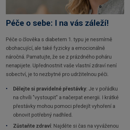
Péče o sebe: I na vás záleží!
Péče o člověka s diabetem 1. typu je nesmírně
obohacující, ale také fyzicky a emocionálně
náročná. Pamatujte, že se z prázdného poháru
nenapijete. Upřednostnit vaše vlastní zdraví není
sobectví, je to nezbytné pro udržitelnou péči.
Dělejte si pravidelné přestávky
: Je v pořádku
na chvíli "vystoupit" a načerpat energii. I krátké
přestávky mohou pomoci předejít vyhoření a
obnovit potřebný nadhled.
Zůstaňte zdraví
: Najděte si čas na vyváženou