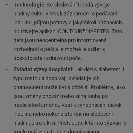
Technologie
: Ke sledování trendů vývoje
hladiny cukru v krvi, k záznamům o podávání
inzulinu, příjmu potravy a jakýchkoli příznacích
®
používejte aplikaci CONTOUR
DIABETES. Tato
data jsou neocenitelná pro informovaná
rozhodnutí o péči a je možné je sdílet s
poskytovateli zdravotní péče.
Zvládat výzvy dospívání
: Jak děti s diabetem 1.
typu rostou a dospívají, zvládat jejich
onemocnění může být složitější. Problémy, jako
jsou změny chování nebo silná touha po
nezávislosti, mohou vést k vynechávání dávek
inzulinu nebo nekonzistentnímu sledování
hladin cukru v krvi. Přistupujte k těmto výzvám s
trpělivostí. Snažte se s dospívajícími