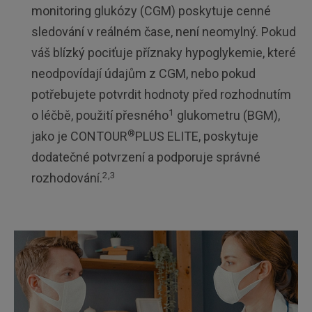
monitoring glukózy (CGM) poskytuje cenné
sledování v reálném čase, není neomylný. Pokud
váš blízký pociťuje příznaky hypoglykemie, které
neodpovídají údajům z CGM, nebo pokud
potřebujete potvrdit hodnoty před rozhodnutím
1
o léčbě, použití přesného
glukometru (BGM),
®
jako je CONTOUR
PLUS ELITE, poskytuje
dodatečné potvrzení a podporuje správné
2,3
rozhodování.