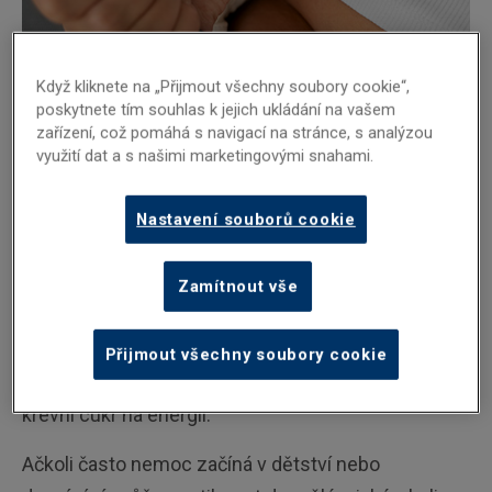
Když kliknete na „Přijmout všechny soubory cookie“,
poskytnete tím souhlas k jejich ukládání na vašem
zařízení, což pomáhá s navigací na stránce, s analýzou
využití dat a s našimi marketingovými snahami.
Co je diabetes 1. typu?
Nastavení souborů cookie
Diabetes 1. typu je chronické onemocnění, při
kterém imunitní systém omylem napadá a ničí
Zamítnout vše
buňky slinivky břišní produkující inzulin. To
znamená, že tělo již inzulin nevytváří. Inzulin je
Přijmout všechny soubory cookie
životně důležitý hormon, který pomáhá přeměňovat
krevní cukr na energii.
Ačkoli často nemoc začíná v dětství nebo