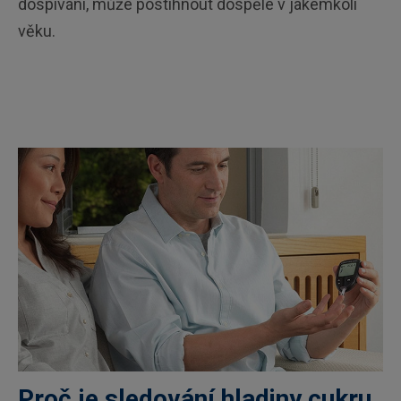
dospívání, může postihnout dospělé v jakémkoli
věku.
Proč je sledování hladiny cukru