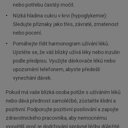
nebo potřebu častěji močit.
Nízká hladina cukru v krvi (hypoglykemie):
Sledujte příznaky jako třes, závratě, zmatenost
nebo pocení.
Pomáhejte řídit harmonogram užívání léků.
Ujistěte se, že váš blízký užívá léky nebo inzulin
podle předpisu. Využijte dávkovače léků nebo
upozornění telefonem, abyste předešli
vynechání dávek.
Pokud má vaše blízká osoba potíže s užíváním léků
nebo dává přednost samoléčbě, zůstaňte klidní a
pozitivní. Podporujte pozitivní posilování a zapojte
zdravotnického pracovníka, aby nemocnému
vysvětlil, proč je dodržování správné léčby důležité.