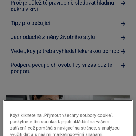
Proč je důležité pravidelně sledovat hladinu
cukru v krvi
Tipy pro pečující
Jednoduché změny životního stylu
Vědět, kdy je třeba vyhledat lékařskou pomoc
Podpora pečujících osob: I vy si zasloužíte
podporu
Když kliknete na „Přijmout všechny soubory cookie“,
poskytnete tím souhlas k jejich ukládání na vašem
zařízení, což pomáhá s navigací na stránce, s analýzou
využití dat a s našimi marketingovými snahami.