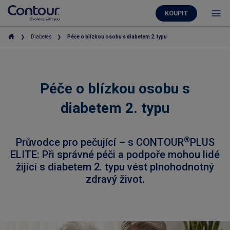
KOUPIT
Diabetes
Péče o blízkou osobu s diabetem 2. typu
Péče o blízkou osobu s
diabetem 2. typu
®
Průvodce pro pečující – s CONTOUR
PLUS
ELITE: Při správné péči a podpoře mohou lidé
žijící s diabetem 2. typu vést plnohodnotný
zdravý život.