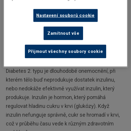
Nastavení souborů cookie
Zamítnout vše
Co je diabetes 2. typu a proč je
Přijmout všechny soubory cookie
důležitý
Diabetes 2. typu je dlouhodobé onemocnění, při
kterém tělo buď neprodukuje dostatek inzulinu,
nebo nedokáže efektivně využívat inzulin, který
produkuje. Inzulin je hormon, který pomáhá
regulovat hladinu cukru v krvi (glukózy). Když
inzulin nefunguje správně, cukr se hromadí v krvi,
což v průběhu času vede k různým zdravotním